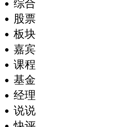
综合
股票
板块
嘉宾
课程
基金
经理
说说
快评