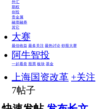
外汇
期权
创投
贵金属
融资融券
其它
大赛
最佳收益
最多关注
最热讨论
炒股大赛
阿牛智投
一起看盘
股票
板块
基金
上海国资改革
+关注
7帖子
快速发帖
发布长文