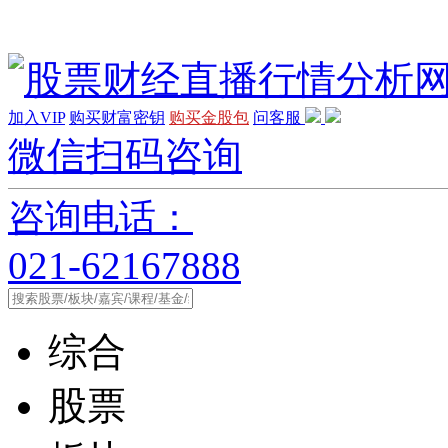
加入VIP
购买财富密钥
购买金股包
问客服
微信扫码咨询
咨询电话：
021-62167888
综合
股票