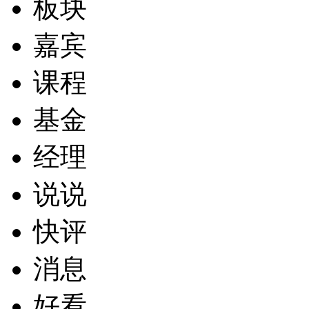
板块
嘉宾
课程
基金
经理
说说
快评
消息
好看