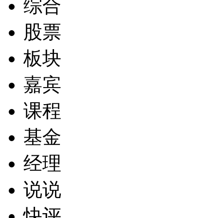
综合
股票
板块
嘉宾
课程
基金
经理
说说
快评