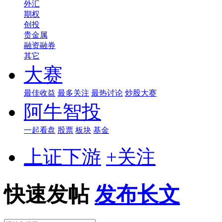
外汇
期权
创投
贵金属
融资融券
其它
大赛
最佳收益
最多关注
最热讨论
炒股大赛
阿牛智投
一起看盘
股票
板块
基金
上证下游
+关注
快速发帖
发布长文