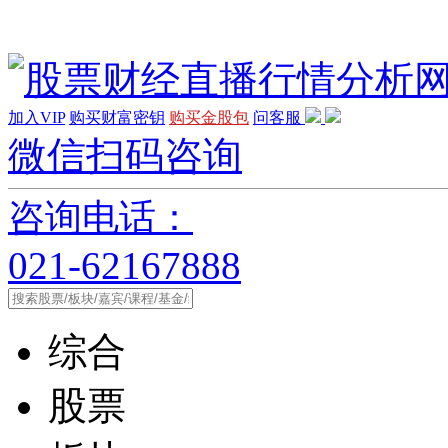
加入VIP
购买财富密钥
购买金股包
问客服
微信扫码咨询
咨询电话：
021-62167888
综合
股票