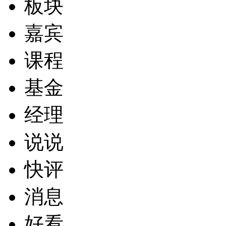
板块
嘉宾
课程
基金
经理
说说
快评
消息
好看