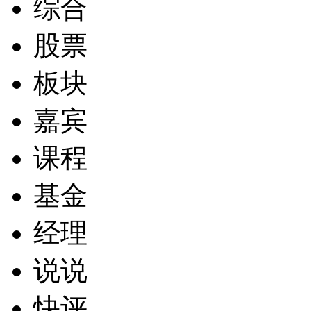
综合
股票
板块
嘉宾
课程
基金
经理
说说
快评