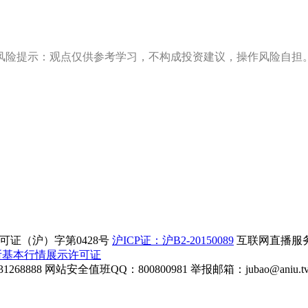
风险提示：观点仅供参考学习，不构成投资建议，操作风险自担
证（沪）字第0428号
沪ICP证：沪B2-20150089
互联网直播服务企
所基本行情展示许可证
268888
网站安全值班QQ：800800981
举报邮箱：
jubao@aniu.t