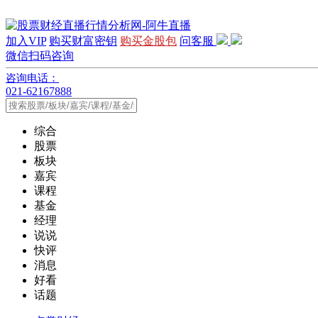
加入VIP
购买财富密钥
购买金股包
问客服
微信扫码咨询
咨询电话：
021-62167888
综合
股票
板块
嘉宾
课程
基金
经理
说说
快评
消息
好看
话题