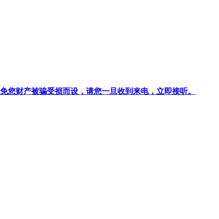
针对避免您财产被骗受损而设，请您一旦收到来电，立即接听。