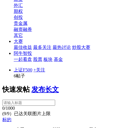
外汇
期权
创投
贵金属
融资融券
其它
大赛
最佳收益
最多关注
最热讨论
炒股大赛
阿牛智投
一起看盘
股票
板块
基金
上证F500
+关注
6帖子
快速发帖
发布长文
0/1000
(9/9）已达关联图片上限
标的