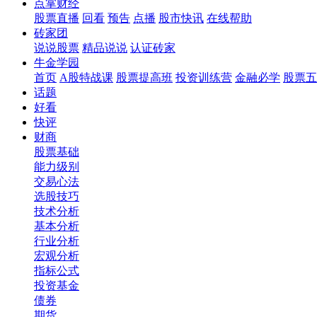
点掌财经
股票直播
回看
预告
点播
股市快讯
在线帮助
砖家团
说说股票
精品说说
认证砖家
牛金学园
首页
A股特战课
股票提高班
投资训练营
金融必学
股票五
话题
好看
快评
财商
股票基础
能力级别
交易心法
选股技巧
技术分析
基本分析
行业分析
宏观分析
指标公式
投资基金
债券
期货