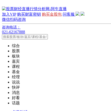
加入VIP
购买财富密钥
购买金股包
问客服
微信扫码咨询
咨询电话：
021-62167888
综合
股票
板块
嘉宾
课程
基金
经理
说说
快评
消息
好看
话题