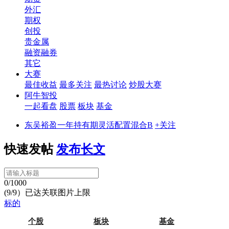
外汇
期权
创投
贵金属
融资融券
其它
大赛
最佳收益
最多关注
最热讨论
炒股大赛
阿牛智投
一起看盘
股票
板块
基金
东吴裕盈一年持有期灵活配置混合B
+关注
快速发帖
发布长文
0/1000
(9/9）已达关联图片上限
标的
个股
板块
基金