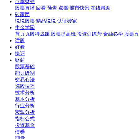
点掌财经
股票直播
回看
预告
点播
股市快讯
在线帮助
砖家团
说说股票
精品说说
认证砖家
牛金学园
首页
A股特战课
股票提高班
投资训练营
金融必学
股票五
话题
好看
快评
财商
股票基础
能力级别
交易心法
选股技巧
技术分析
基本分析
行业分析
宏观分析
指标公式
投资基金
债券
期货