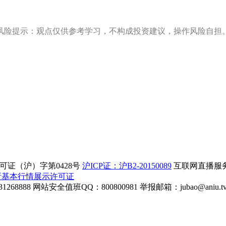
风险提示：观点仅供参考学习，不构成投资建议，操作风险自担
证（沪）字第0428号
沪ICP证：沪B2-20150089
互联网直播服务企
所基本行情展示许可证
268888
网站安全值班QQ：800800981
举报邮箱：
jubao@aniu.t