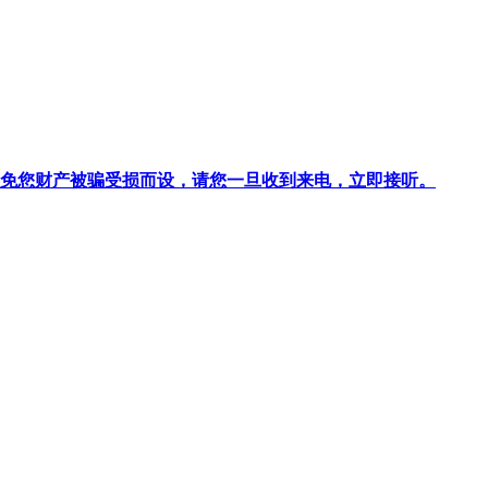
针对避免您财产被骗受损而设，请您一旦收到来电，立即接听。