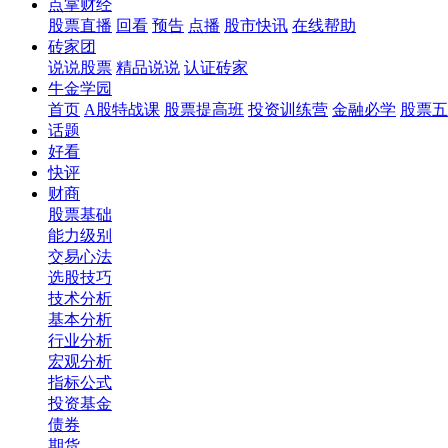
点掌财经
股票直播
回看
预告
点播
股市快讯
在线帮助
砖家团
说说股票
精品说说
认证砖家
牛金学园
首页
A股特战课
股票提高班
投资训练营
金融必学
股票五
话题
好看
快评
财商
股票基础
能力级别
交易心法
选股技巧
技术分析
基本分析
行业分析
宏观分析
指标公式
投资基金
债券
期货