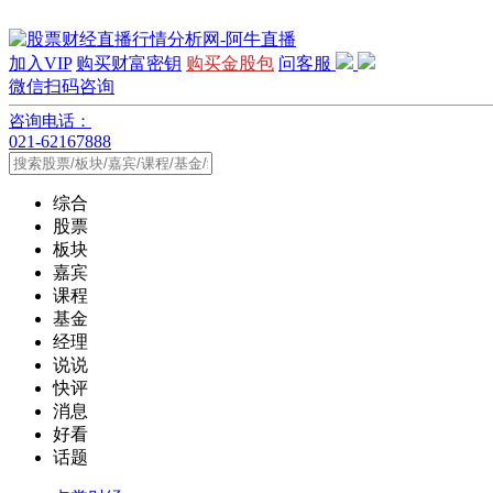
加入VIP
购买财富密钥
购买金股包
问客服
微信扫码咨询
咨询电话：
021-62167888
综合
股票
板块
嘉宾
课程
基金
经理
说说
快评
消息
好看
话题