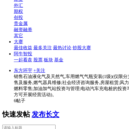
外汇
期权
创投
贵金属
融资融券
其它
大赛
最佳收益
最多关注
最热讨论
炒股大赛
阿牛智投
一起看盘
股票
板块
基金
东方环宇
+关注
销售石油液化气及天然气,车用燃气气瓶安装(1级)(仅限分
售及服务,燃气器具维修;社会经济咨询服务,房屋租赁;风力
燃料零售;加油加气站投资与管理;电动汽车充电桩的投资与
方可开展经营活动)。
6帖子
快速发帖
发布长文