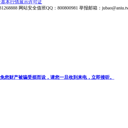
所基本行情展示许可证
268888
网站安全值班QQ：800800981
举报邮箱：
jubao@aniu.t
针对避免您财产被骗受损而设，请您一旦收到来电，立即接听。