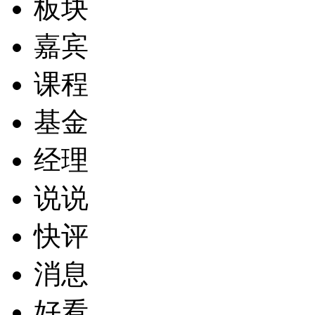
板块
嘉宾
课程
基金
经理
说说
快评
消息
好看