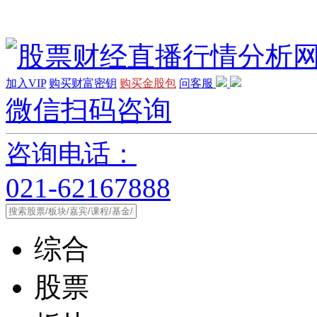
加入VIP
购买财富密钥
购买金股包
问客服
微信扫码咨询
咨询电话：
021-62167888
综合
股票