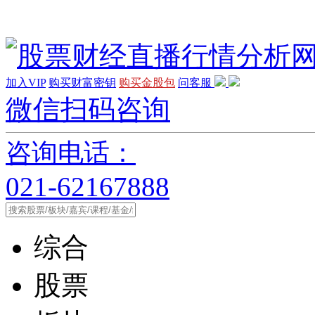
加入VIP
购买财富密钥
购买金股包
问客服
微信扫码咨询
咨询电话：
021-62167888
综合
股票