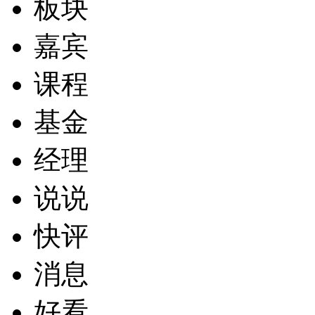
板块
嘉宾
课程
基金
经理
说说
快评
消息
好看