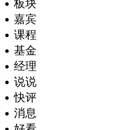
板块
嘉宾
课程
基金
经理
说说
快评
消息
好看