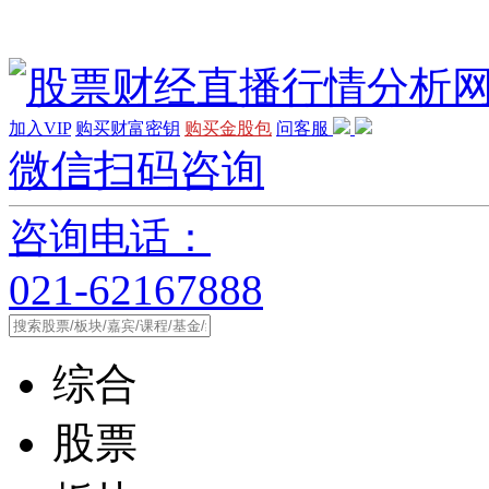
加入VIP
购买财富密钥
购买金股包
问客服
微信扫码咨询
咨询电话：
021-62167888
综合
股票