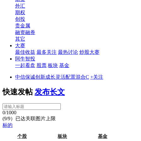
外汇
期权
创投
贵金属
融资融券
其它
大赛
最佳收益
最多关注
最热讨论
炒股大赛
阿牛智投
一起看盘
股票
板块
基金
中信保诚创新成长灵活配置混合C
+关注
快速发帖
发布长文
0/1000
(9/9）已达关联图片上限
标的
个股
板块
基金