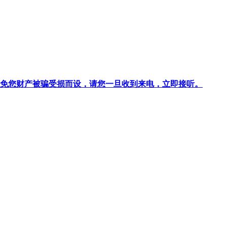
针对避免您财产被骗受损而设，请您一旦收到来电，立即接听。