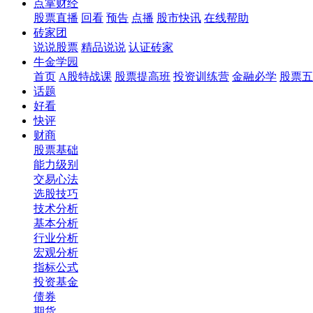
点掌财经
股票直播
回看
预告
点播
股市快讯
在线帮助
砖家团
说说股票
精品说说
认证砖家
牛金学园
首页
A股特战课
股票提高班
投资训练营
金融必学
股票五
话题
好看
快评
财商
股票基础
能力级别
交易心法
选股技巧
技术分析
基本分析
行业分析
宏观分析
指标公式
投资基金
债券
期货