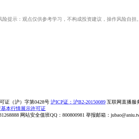
风险提示：观点仅供参考学习，不构成投资建议，操作风险自担
证（沪）字第0428号
沪ICP证：沪B2-20150089
互联网直播服务企
所基本行情展示许可证
268888
网站安全值班QQ：800800981
举报邮箱：
jubao@aniu.t