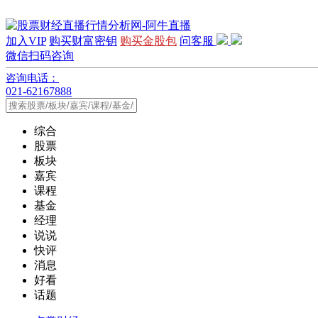
加入VIP
购买财富密钥
购买金股包
问客服
微信扫码咨询
咨询电话：
021-62167888
综合
股票
板块
嘉宾
课程
基金
经理
说说
快评
消息
好看
话题