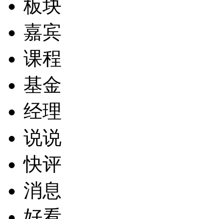
板块
嘉宾
课程
基金
经理
说说
快评
消息
好看