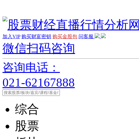
加入VIP
购买财富密钥
购买金股包
问客服
微信扫码咨询
咨询电话：
021-62167888
综合
股票