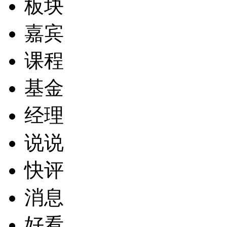
板块
嘉宾
课程
基金
经理
说说
快评
消息
好看