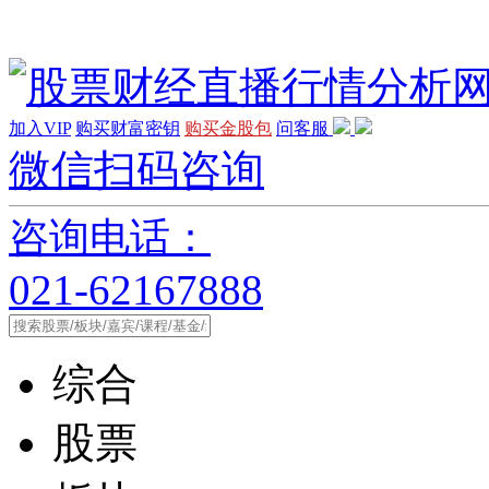
加入VIP
购买财富密钥
购买金股包
问客服
微信扫码咨询
咨询电话：
021-62167888
综合
股票