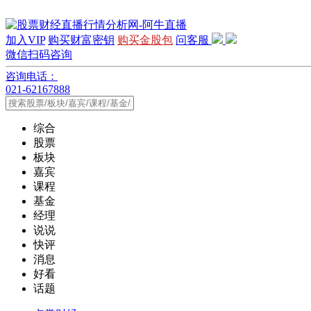
加入VIP
购买财富密钥
购买金股包
问客服
微信扫码咨询
咨询电话：
021-62167888
综合
股票
板块
嘉宾
课程
基金
经理
说说
快评
消息
好看
话题