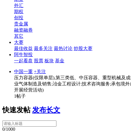
外汇
期权
创投
贵金属
融资融券
其它
大赛
最佳收益
最多关注
最热讨论
炒股大赛
阿牛智投
一起看盘
股票
板块
基金
中国一重
+关注
压力容器(仅限单层),第三类低、中压容器、重型机械及
业气体制造及销售;冶金工程设计;技术咨询服务;承包境外
开展经营活动)
1帖子
快速发帖
发布长文
0/1000