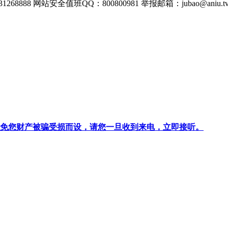
268888
网站安全值班QQ：800800981
举报邮箱：
jubao@aniu.t
针对避免您财产被骗受损而设，请您一旦收到来电，立即接听。