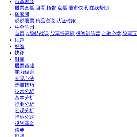
点掌财经
股票直播
回看
预告
点播
股市快讯
在线帮助
砖家团
说说股票
精品说说
认证砖家
牛金学园
首页
A股特战课
股票提高班
投资训练营
金融必学
股票五
话题
好看
快评
财商
股票基础
能力级别
交易心法
选股技巧
技术分析
基本分析
行业分析
宏观分析
指标公式
投资基金
债券
期货