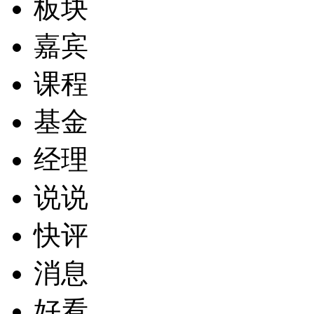
板块
嘉宾
课程
基金
经理
说说
快评
消息
好看