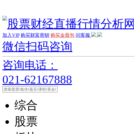
加入VIP
购买财富密钥
购买金股包
问客服
微信扫码咨询
咨询电话：
021-62167888
综合
股票