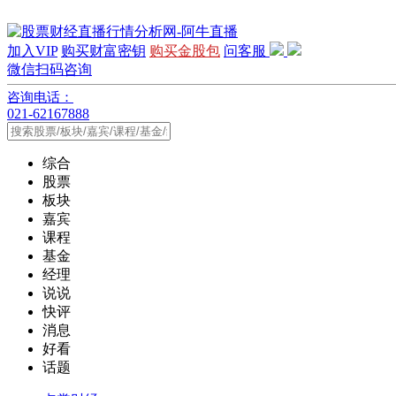
加入VIP
购买财富密钥
购买金股包
问客服
微信扫码咨询
咨询电话：
021-62167888
综合
股票
板块
嘉宾
课程
基金
经理
说说
快评
消息
好看
话题