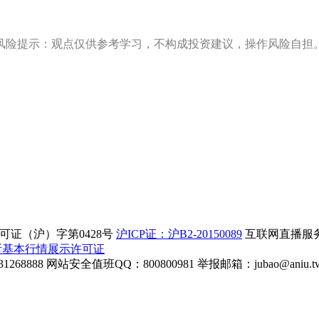
风险提示：观点仅供参考学习，不构成投资建议，操作风险自担
证（沪）字第0428号
沪ICP证：沪B2-20150089
互联网直播服务企
所基本行情展示许可证
268888
网站安全值班QQ：800800981
举报邮箱：
jubao@aniu.t