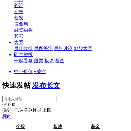
外汇
期权
创投
贵金属
融资融券
其它
大赛
最佳收益
最多关注
最热讨论
炒股大赛
阿牛智投
一起看盘
股票
板块
基金
中小价值
+关注
快速发帖
发布长文
0/1000
(9/9）已达关联图片上限
标的
个股
板块
基金