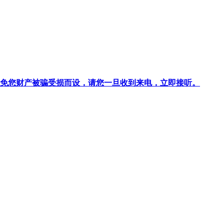
针对避免您财产被骗受损而设，请您一旦收到来电，立即接听。