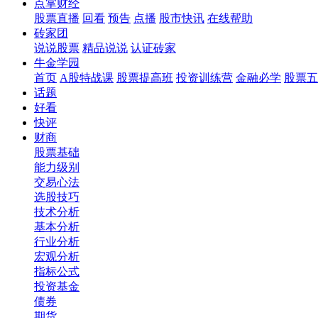
点掌财经
股票直播
回看
预告
点播
股市快讯
在线帮助
砖家团
说说股票
精品说说
认证砖家
牛金学园
首页
A股特战课
股票提高班
投资训练营
金融必学
股票五
话题
好看
快评
财商
股票基础
能力级别
交易心法
选股技巧
技术分析
基本分析
行业分析
宏观分析
指标公式
投资基金
债券
期货