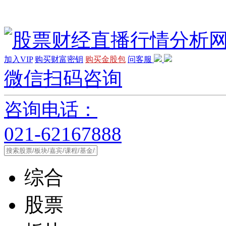
加入VIP
购买财富密钥
购买金股包
问客服
微信扫码咨询
咨询电话：
021-62167888
综合
股票