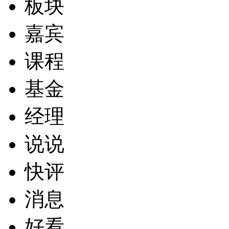
板块
嘉宾
课程
基金
经理
说说
快评
消息
好看