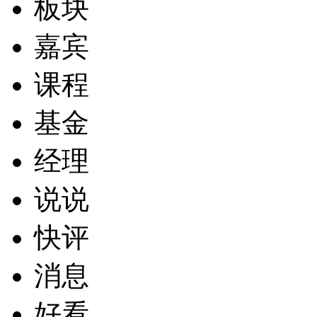
板块
嘉宾
课程
基金
经理
说说
快评
消息
好看