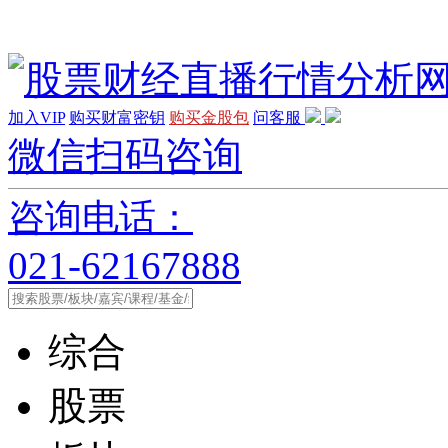
加入VIP
购买财富密钥
购买金股包
问客服
微信扫码咨询
咨询电话：
021-62167888
综合
股票