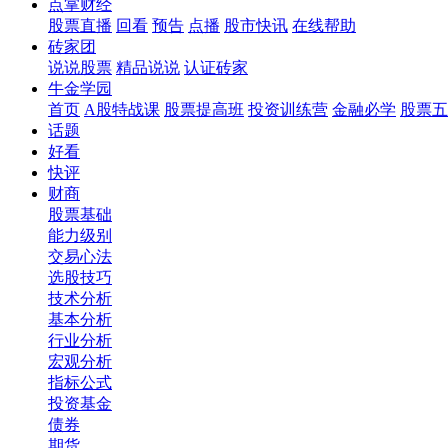
点掌财经
股票直播
回看
预告
点播
股市快讯
在线帮助
砖家团
说说股票
精品说说
认证砖家
牛金学园
首页
A股特战课
股票提高班
投资训练营
金融必学
股票五
话题
好看
快评
财商
股票基础
能力级别
交易心法
选股技巧
技术分析
基本分析
行业分析
宏观分析
指标公式
投资基金
债券
期货