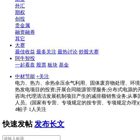
外汇
期权
创投
贵金属
融资融券
其它
大赛
最佳收益
最多关注
最热讨论
炒股大赛
阿牛智投
一起看盘
股票
板块
基金
中材节能
+关注
电力、热力、余热余压余气利用、固体废弃物处理、环境
热发电项目的投资;开展合同能源管理服务;分布式电源
咨询;代理清洁发展机制项目产生的减排额销售业务;从
人员。(国家有专营、专项规定的按专营、专项规定办理)
4帖子
1人关注
快速发帖
发布长文