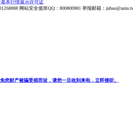
所基本行情展示许可证
268888
网站安全值班QQ：800800981
举报邮箱：
jubao@aniu.t
针对避免您财产被骗受损而设，请您一旦收到来电，立即接听。