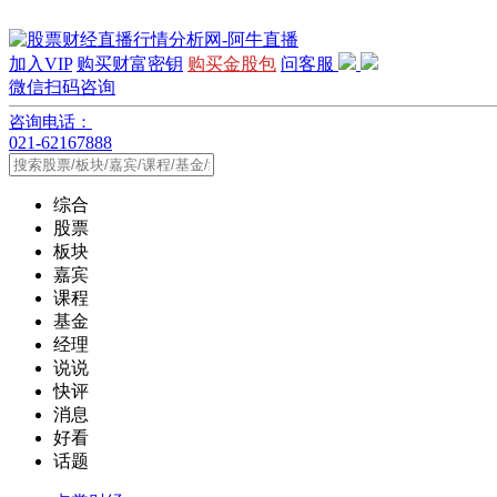
加入VIP
购买财富密钥
购买金股包
问客服
微信扫码咨询
咨询电话：
021-62167888
综合
股票
板块
嘉宾
课程
基金
经理
说说
快评
消息
好看
话题