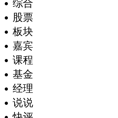
综合
股票
板块
嘉宾
课程
基金
经理
说说
快评