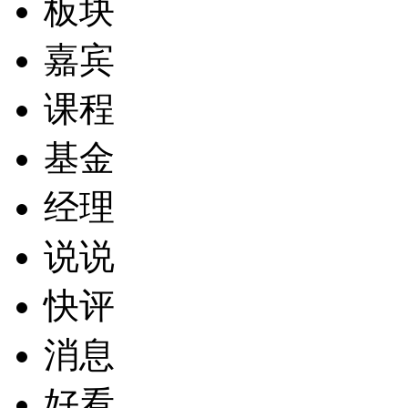
板块
嘉宾
课程
基金
经理
说说
快评
消息
好看