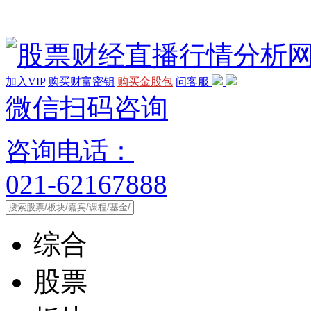
加入VIP
购买财富密钥
购买金股包
问客服
微信扫码咨询
咨询电话：
021-62167888
综合
股票