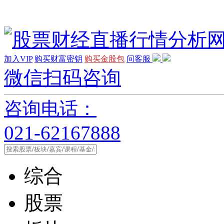
加入VIP
购买财富密钥
购买金股包
问客服
微信扫码咨询
咨询电话：
021-62167888
综合
股票