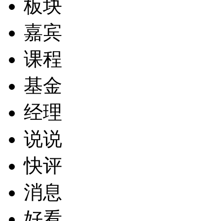
板块
嘉宾
课程
基金
经理
说说
快评
消息
好看