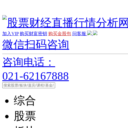
加入VIP
购买财富密钥
购买金股包
问客服
微信扫码咨询
咨询电话：
021-62167888
综合
股票