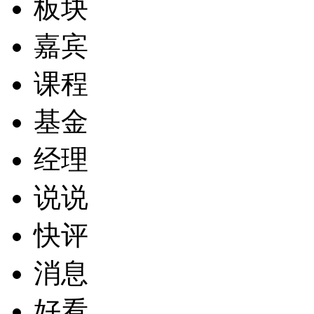
板块
嘉宾
课程
基金
经理
说说
快评
消息
好看