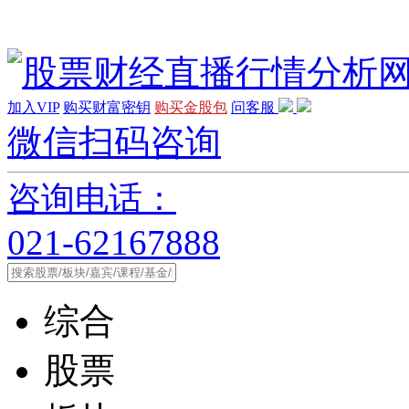
加入VIP
购买财富密钥
购买金股包
问客服
微信扫码咨询
咨询电话：
021-62167888
综合
股票