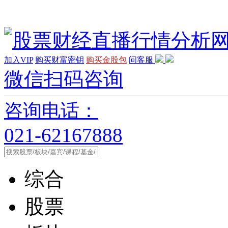
加入VIP
购买财富密钥
购买金股包
问客服
微信扫码咨询
咨询电话：
021-62167888
综合
股票