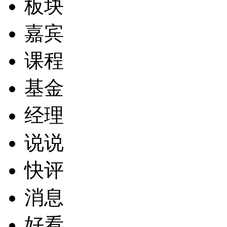
板块
嘉宾
课程
基金
经理
说说
快评
消息
好看