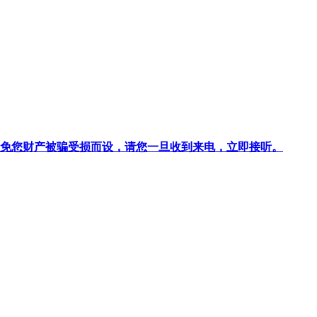
针对避免您财产被骗受损而设，请您一旦收到来电，立即接听。