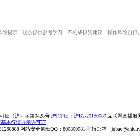
风险提示：观点仅供参考学习，不构成投资建议，操作风险自担
证（沪）字第0428号
沪ICP证：沪B2-20150089
互联网直播服务企
所基本行情展示许可证
268888
网站安全值班QQ：800800981
举报邮箱：
jubao@aniu.t