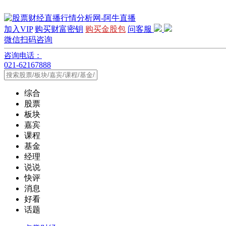
加入VIP
购买财富密钥
购买金股包
问客服
微信扫码咨询
咨询电话：
021-62167888
综合
股票
板块
嘉宾
课程
基金
经理
说说
快评
消息
好看
话题