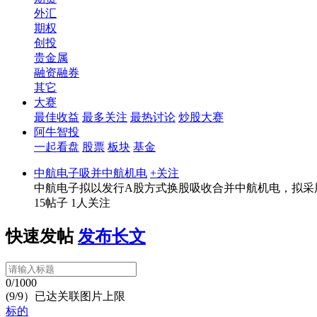
外汇
期权
创投
贵金属
融资融券
其它
大赛
最佳收益
最多关注
最热讨论
炒股大赛
阿牛智投
一起看盘
股票
板块
基金
中航电子吸并中航机电
+关注
中航电子拟以发行A股方式换股吸收合并中航机电，拟采
15帖子
1人关注
快速发帖
发布长文
0/1000
(9/9）已达关联图片上限
标的