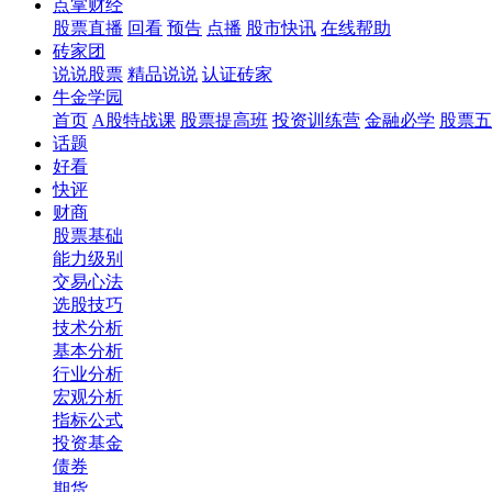
点掌财经
股票直播
回看
预告
点播
股市快讯
在线帮助
砖家团
说说股票
精品说说
认证砖家
牛金学园
首页
A股特战课
股票提高班
投资训练营
金融必学
股票五
话题
好看
快评
财商
股票基础
能力级别
交易心法
选股技巧
技术分析
基本分析
行业分析
宏观分析
指标公式
投资基金
债券
期货