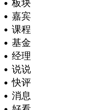
板块
嘉宾
课程
基金
经理
说说
快评
消息
好看