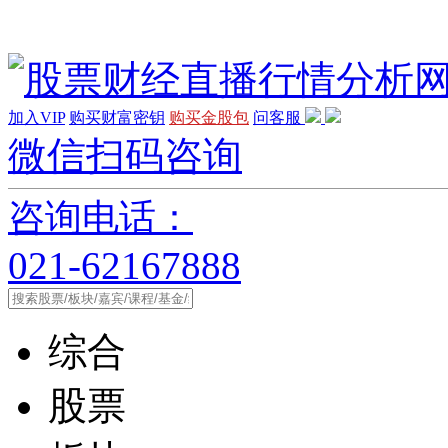
加入VIP
购买财富密钥
购买金股包
问客服
微信扫码咨询
咨询电话：
021-62167888
综合
股票