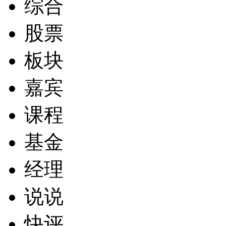
综合
股票
板块
嘉宾
课程
基金
经理
说说
快评