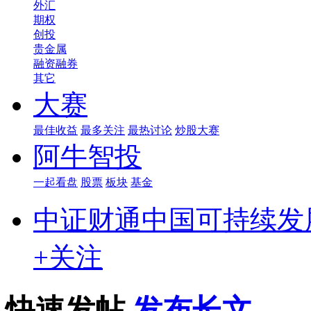
外汇
期权
创投
贵金属
融资融券
其它
大赛
最佳收益
最多关注
最热讨论
炒股大赛
阿牛智投
一起看盘
股票
板块
基金
中证财通中国可持续发展10
+关注
快速发帖
发布长文