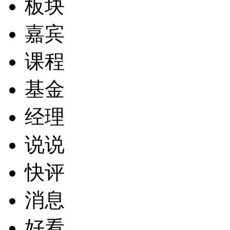
板块
嘉宾
课程
基金
经理
说说
快评
消息
好看