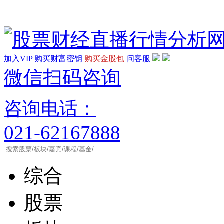
加入VIP
购买财富密钥
购买金股包
问客服
微信扫码咨询
咨询电话：
021-62167888
综合
股票