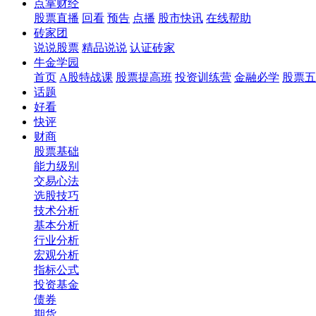
点掌财经
股票直播
回看
预告
点播
股市快讯
在线帮助
砖家团
说说股票
精品说说
认证砖家
牛金学园
首页
A股特战课
股票提高班
投资训练营
金融必学
股票五
话题
好看
快评
财商
股票基础
能力级别
交易心法
选股技巧
技术分析
基本分析
行业分析
宏观分析
指标公式
投资基金
债券
期货