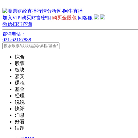
加入VIP
购买财富密钥
购买金股包
问客服
微信扫码咨询
咨询电话：
021-62167888
综合
股票
板块
嘉宾
课程
基金
经理
说说
快评
消息
好看
话题