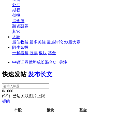
外汇
期权
创投
贵金属
融资融券
其它
大赛
最佳收益
最多关注
最热讨论
炒股大赛
阿牛智投
一起看盘
股票
板块
基金
中银证券优势成长混合C
+关注
快速发帖
发布长文
0/1000
(9/9）已达关联图片上限
标的
个股
板块
基金