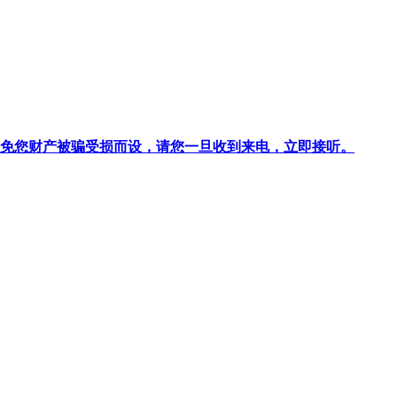
针对避免您财产被骗受损而设，请您一旦收到来电，立即接听。