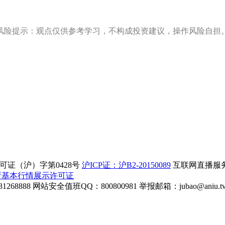
风险提示：观点仅供参考学习，不构成投资建议，操作风险自担
证（沪）字第0428号
沪ICP证：沪B2-20150089
互联网直播服务企
所基本行情展示许可证
268888
网站安全值班QQ：800800981
举报邮箱：
jubao@aniu.t