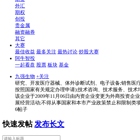
外汇
期权
创投
贵金属
融资融券
其它
大赛
最佳收益
最多关注
最热讨论
炒股大赛
阿牛智投
一起看盘
股票
板块
基金
九强生物
+关注
研究、开发医疗器械、体外诊断试剂、电子设备;销售医疗器
按照国家有关规定办理申请);技术咨询、技术服务、技术培
该企业于2009年11月06日由内资企业变更为外商投资
展经营活动;不得从事国家和本市产业政策禁止和限制类项
6帖子
快速发帖
发布长文