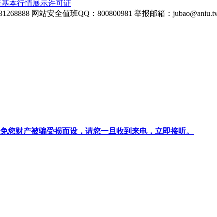
所基本行情展示许可证
268888
网站安全值班QQ：800800981
举报邮箱：
jubao@aniu.t
针对避免您财产被骗受损而设，请您一旦收到来电，立即接听。