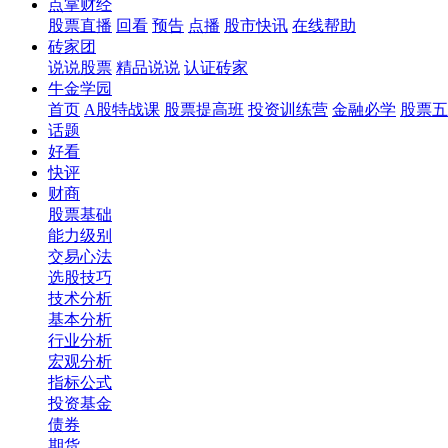
点掌财经
股票直播
回看
预告
点播
股市快讯
在线帮助
砖家团
说说股票
精品说说
认证砖家
牛金学园
首页
A股特战课
股票提高班
投资训练营
金融必学
股票五
话题
好看
快评
财商
股票基础
能力级别
交易心法
选股技巧
技术分析
基本分析
行业分析
宏观分析
指标公式
投资基金
债券
期货