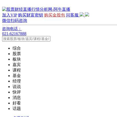
加入VIP
购买财富密钥
购买金股包
问客服
微信扫码咨询
咨询电话：
021-62167888
综合
股票
板块
嘉宾
课程
基金
经理
说说
快评
消息
好看
话题