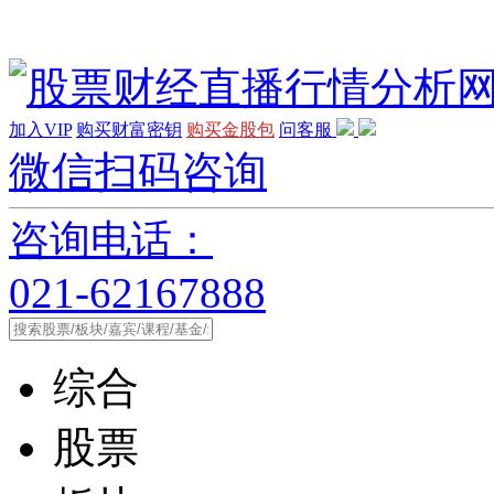
加入VIP
购买财富密钥
购买金股包
问客服
微信扫码咨询
咨询电话：
021-62167888
综合
股票