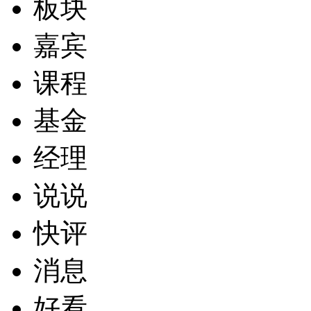
板块
嘉宾
课程
基金
经理
说说
快评
消息
好看