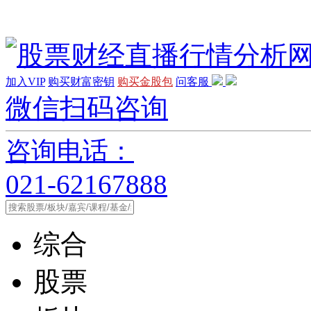
加入VIP
购买财富密钥
购买金股包
问客服
微信扫码咨询
咨询电话：
021-62167888
综合
股票