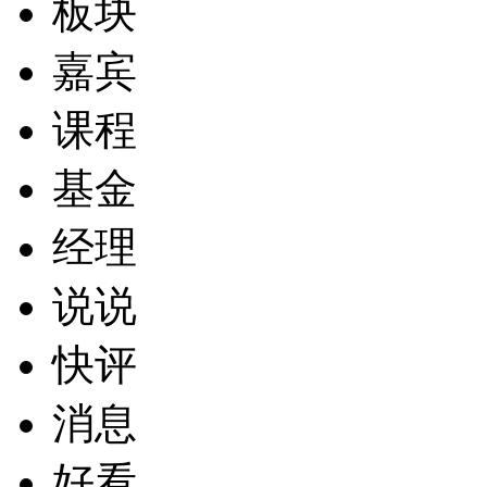
板块
嘉宾
课程
基金
经理
说说
快评
消息
好看