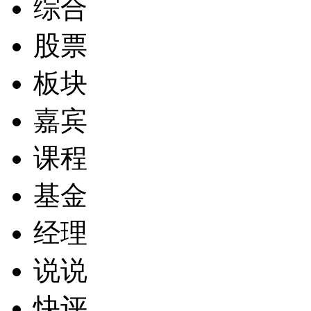
综合
股票
板块
嘉宾
课程
基金
经理
说说
快评