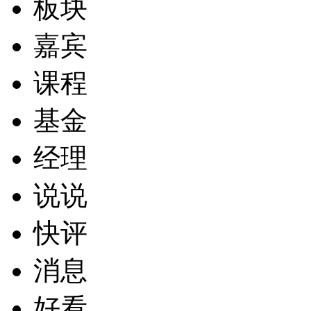
板块
嘉宾
课程
基金
经理
说说
快评
消息
好看