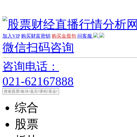
加入VIP
购买财富密钥
购买金股包
问客服
微信扫码咨询
咨询电话：
021-62167888
综合
股票