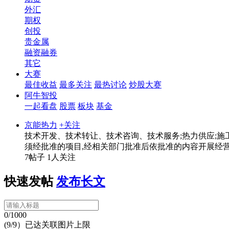
外汇
期权
创投
贵金属
融资融券
其它
大赛
最佳收益
最多关注
最热讨论
炒股大赛
阿牛智投
一起看盘
股票
板块
基金
京能热力
+关注
技术开发、技术转让、技术咨询、技术服务;热力供应;施
须经批准的项目,经相关部门批准后依批准的内容开展经
7帖子
1人关注
快速发帖
发布长文
0/1000
(9/9）已达关联图片上限