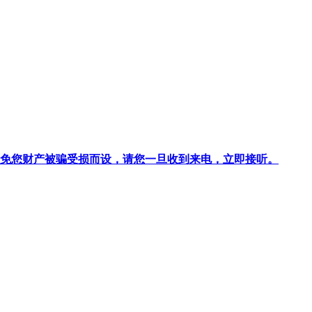
针对避免您财产被骗受损而设，请您一旦收到来电，立即接听。