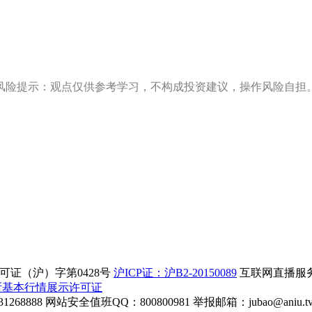
风险提示：观点仅供参考学习，不构成投资建议，操作风险自担
证（沪）字第0428号
沪ICP证：沪B2-20150089
互联网直播服务企
所基本行情展示许可证
268888
网站安全值班QQ：800800981
举报邮箱：
jubao@aniu.t