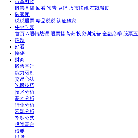
点掌财经
股票直播
回看
预告
点播
股市快讯
在线帮助
砖家团
说说股票
精品说说
认证砖家
牛金学园
首页
A股特战课
股票提高班
投资训练营
金融必学
股票五
话题
好看
快评
财商
股票基础
能力级别
交易心法
选股技巧
技术分析
基本分析
行业分析
宏观分析
指标公式
投资基金
债券
期货