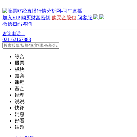
加入VIP
购买财富密钥
购买金股包
问客服
微信扫码咨询
咨询电话：
021-62167888
综合
股票
板块
嘉宾
课程
基金
经理
说说
快评
消息
好看
话题