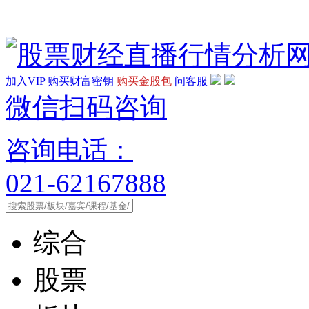
加入VIP
购买财富密钥
购买金股包
问客服
微信扫码咨询
咨询电话：
021-62167888
综合
股票