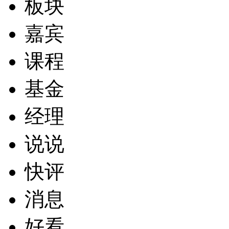
板块
嘉宾
课程
基金
经理
说说
快评
消息
好看