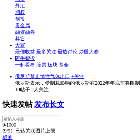
外汇
期权
创投
贵金属
融资融券
其它
大赛
最佳收益
最多关注
最热讨论
炒股大赛
阿牛智投
一起看盘
股票
板块
基金
俄罗斯禁止惰性气体出口
+关注
俄罗斯表示，受制裁影响的俄罗斯在2022年年底前将限
10帖子
2人关注
快速发帖
发布长文
0/1000
(9/9）已达关联图片上限
标的