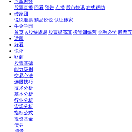
点掌财经
股票直播
回看
预告
点播
股市快讯
在线帮助
砖家团
说说股票
精品说说
认证砖家
牛金学园
首页
A股特战课
股票提高班
投资训练营
金融必学
股票五
话题
好看
快评
财商
股票基础
能力级别
交易心法
选股技巧
技术分析
基本分析
行业分析
宏观分析
指标公式
投资基金
债券
期货