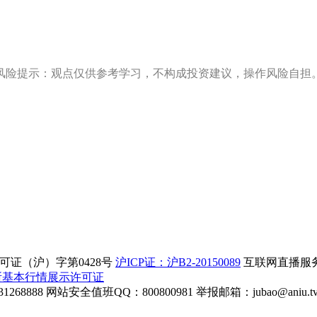
风险提示：观点仅供参考学习，不构成投资建议，操作风险自担
证（沪）字第0428号
沪ICP证：沪B2-20150089
互联网直播服务企
所基本行情展示许可证
268888
网站安全值班QQ：800800981
举报邮箱：
jubao@aniu.t