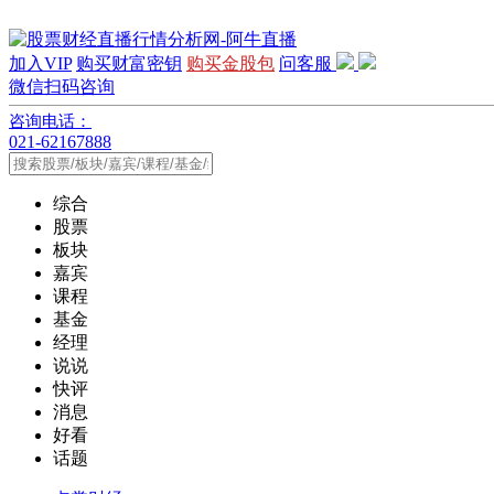
加入VIP
购买财富密钥
购买金股包
问客服
微信扫码咨询
咨询电话：
021-62167888
综合
股票
板块
嘉宾
课程
基金
经理
说说
快评
消息
好看
话题