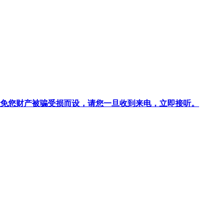
针对避免您财产被骗受损而设，请您一旦收到来电，立即接听。