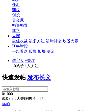
外汇
期权
创投
贵金属
融资融券
其它
大赛
最佳收益
最多关注
最热讨论
炒股大赛
阿牛智投
一起看盘
股票
板块
基金
信宇人
+关注
10帖子
1人关注
快速发帖
发布长文
0/1000
(9/9）已达关联图片上限
标的