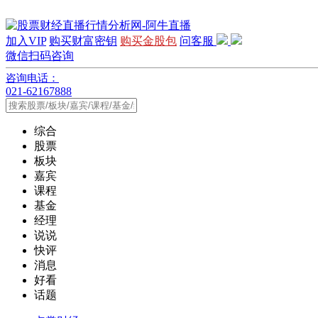
加入VIP
购买财富密钥
购买金股包
问客服
微信扫码咨询
咨询电话：
021-62167888
综合
股票
板块
嘉宾
课程
基金
经理
说说
快评
消息
好看
话题