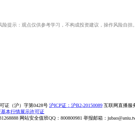
风险提示：观点仅供参考学习，不构成投资建议，操作风险自担
证（沪）字第0428号
沪ICP证：沪B2-20150089
互联网直播服务企
所基本行情展示许可证
268888
网站安全值班QQ：800800981
举报邮箱：
jubao@aniu.t