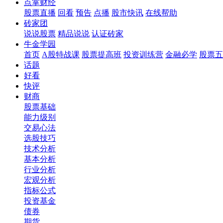
点掌财经
股票直播
回看
预告
点播
股市快讯
在线帮助
砖家团
说说股票
精品说说
认证砖家
牛金学园
首页
A股特战课
股票提高班
投资训练营
金融必学
股票五
话题
好看
快评
财商
股票基础
能力级别
交易心法
选股技巧
技术分析
基本分析
行业分析
宏观分析
指标公式
投资基金
债券
期货