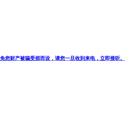
针对避免您财产被骗受损而设，请您一旦收到来电，立即接听。