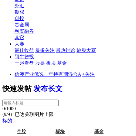
外汇
期权
创投
贵金属
融资融券
其它
大赛
最佳收益
最多关注
最热讨论
炒股大赛
阿牛智投
一起看盘
股票
板块
基金
信澳产业优选一年持有期混合A
+关注
快速发帖
发布长文
0/1000
(9/9）已达关联图片上限
标的
个股
板块
基金