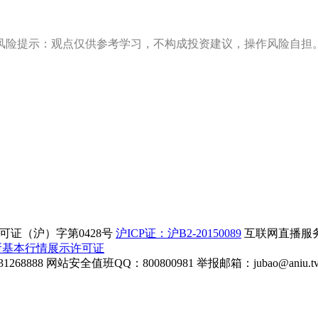
风险提示：观点仅供参考学习，不构成投资建议，操作风险自担
证（沪）字第0428号
沪ICP证：沪B2-20150089
互联网直播服务企
所基本行情展示许可证
268888
网站安全值班QQ：800800981
举报邮箱：
jubao@aniu.t