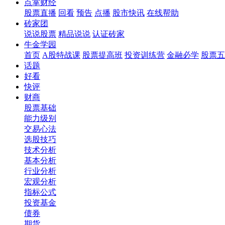
点掌财经
股票直播
回看
预告
点播
股市快讯
在线帮助
砖家团
说说股票
精品说说
认证砖家
牛金学园
首页
A股特战课
股票提高班
投资训练营
金融必学
股票五
话题
好看
快评
财商
股票基础
能力级别
交易心法
选股技巧
技术分析
基本分析
行业分析
宏观分析
指标公式
投资基金
债券
期货