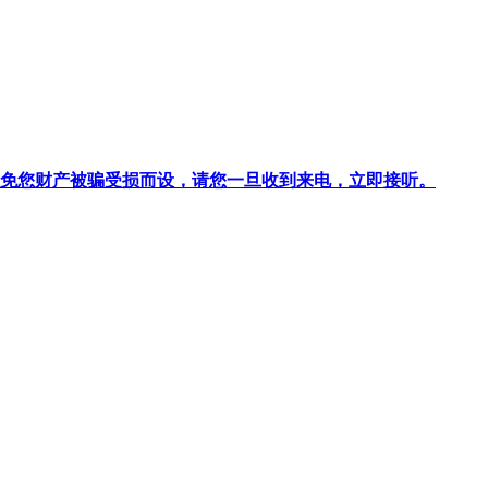
针对避免您财产被骗受损而设，请您一旦收到来电，立即接听。