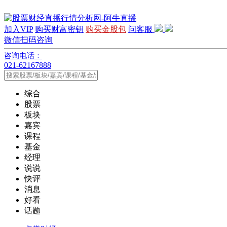
加入VIP
购买财富密钥
购买金股包
问客服
微信扫码咨询
咨询电话：
021-62167888
综合
股票
板块
嘉宾
课程
基金
经理
说说
快评
消息
好看
话题