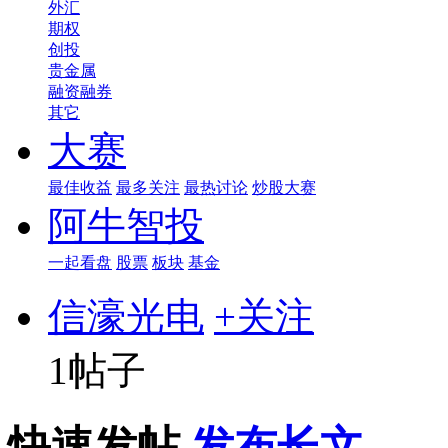
外汇
期权
创投
贵金属
融资融券
其它
大赛
最佳收益
最多关注
最热讨论
炒股大赛
阿牛智投
一起看盘
股票
板块
基金
信濠光电
+关注
1帖子
快速发帖
发布长文