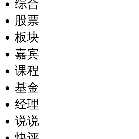
综合
股票
板块
嘉宾
课程
基金
经理
说说
快评