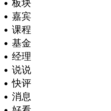
板块
嘉宾
课程
基金
经理
说说
快评
消息
好看