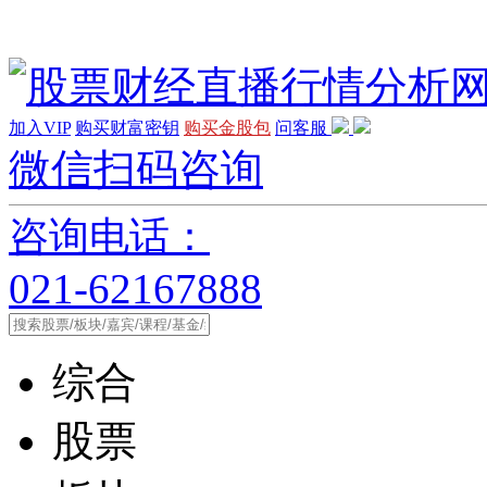
加入VIP
购买财富密钥
购买金股包
问客服
微信扫码咨询
咨询电话：
021-62167888
综合
股票