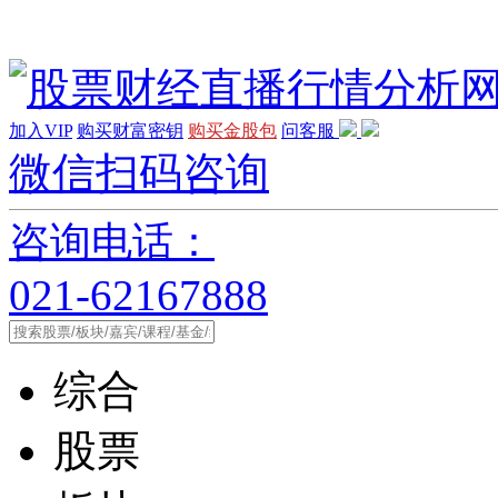
加入VIP
购买财富密钥
购买金股包
问客服
微信扫码咨询
咨询电话：
021-62167888
综合
股票