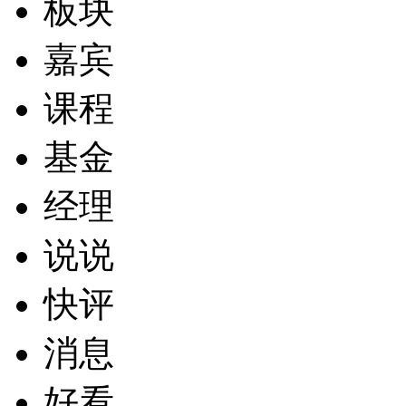
板块
嘉宾
课程
基金
经理
说说
快评
消息
好看