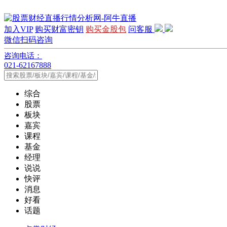
加入VIP
购买财富密钥
购买金股包
问客服
微信扫码咨询
咨询电话：
021-62167888
综合
股票
板块
嘉宾
课程
基金
经理
说说
快评
消息
好看
话题