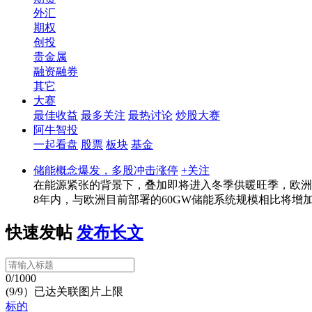
外汇
期权
创投
贵金属
融资融券
其它
大赛
最佳收益
最多关注
最热讨论
炒股大赛
阿牛智投
一起看盘
股票
板块
基金
储能概念爆发，多股冲击涨停
+关注
在能源紧张的背景下，叠加即将进入冬季供暖旺季，欧洲迎
8年内，与欧洲目前部署的60GW储能系统规模相比将增加
快速发帖
发布长文
0/1000
(9/9）已达关联图片上限
标的