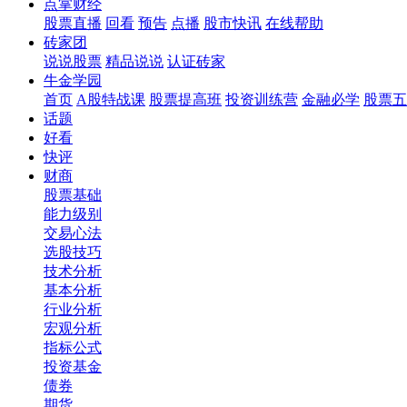
点掌财经
股票直播
回看
预告
点播
股市快讯
在线帮助
砖家团
说说股票
精品说说
认证砖家
牛金学园
首页
A股特战课
股票提高班
投资训练营
金融必学
股票五
话题
好看
快评
财商
股票基础
能力级别
交易心法
选股技巧
技术分析
基本分析
行业分析
宏观分析
指标公式
投资基金
债券
期货