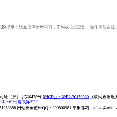
风险提示：观点仅供参考学习，不构成投资建议，操作风险自担
证（沪）字第0428号
沪ICP证：沪B2-20150089
互联网直播服务企
所基本行情展示许可证
268888
网站安全值班QQ：800800981
举报邮箱：
jubao@aniu.t