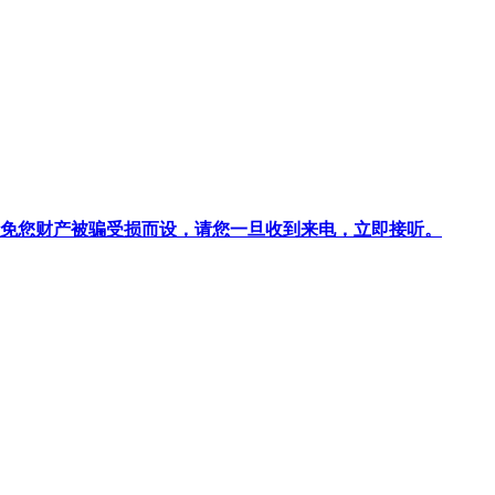
针对避免您财产被骗受损而设，请您一旦收到来电，立即接听。