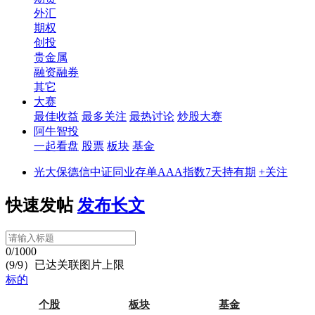
外汇
期权
创投
贵金属
融资融券
其它
大赛
最佳收益
最多关注
最热讨论
炒股大赛
阿牛智投
一起看盘
股票
板块
基金
光大保德信中证同业存单AAA指数7天持有期
+关注
快速发帖
发布长文
0/1000
(9/9）已达关联图片上限
标的
个股
板块
基金