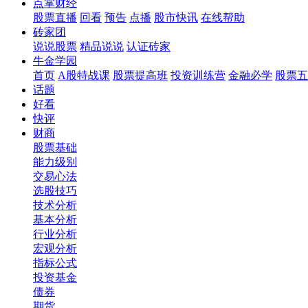
点掌财经
股票直播
回看
预告
点播
股市快讯
在线帮助
砖家团
说说股票
精品说说
认证砖家
牛金学园
首页
A股特战课
股票提高班
投资训练营
金融必学
股票五
话题
好看
快评
财商
股票基础
能力级别
交易心法
选股技巧
技术分析
基本分析
行业分析
宏观分析
指标公式
投资基金
债券
期货