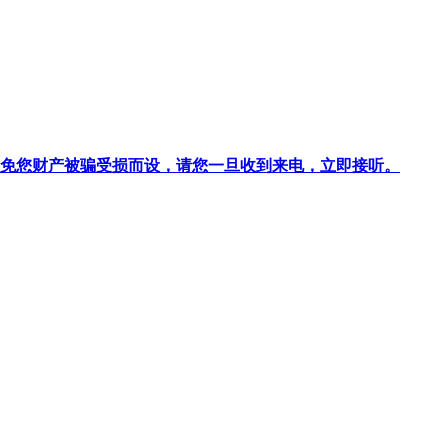
针对避免您财产被骗受损而设，请您一旦收到来电，立即接听。