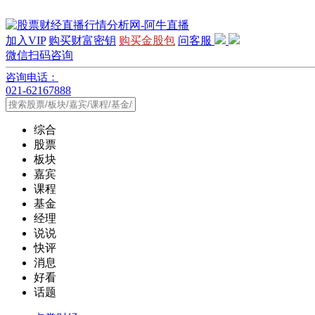
加入VIP
购买财富密钥
购买金股包
问客服
微信扫码咨询
咨询电话：
021-62167888
综合
股票
板块
嘉宾
课程
基金
经理
说说
快评
消息
好看
话题