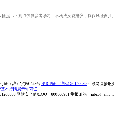
风险提示：观点仅供参考学习，不构成投资建议，操作风险自担
证（沪）字第0428号
沪ICP证：沪B2-20150089
互联网直播服务企
所基本行情展示许可证
268888
网站安全值班QQ：800800981
举报邮箱：
jubao@aniu.t