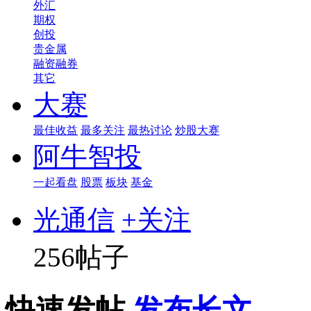
外汇
期权
创投
贵金属
融资融券
其它
大赛
最佳收益
最多关注
最热讨论
炒股大赛
阿牛智投
一起看盘
股票
板块
基金
光通信
+关注
256帖子
快速发帖
发布长文