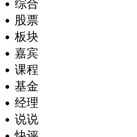
综合
股票
板块
嘉宾
课程
基金
经理
说说
快评