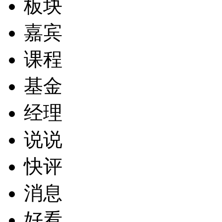
板块
嘉宾
课程
基金
经理
说说
快评
消息
好看