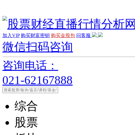
加入VIP
购买财富密钥
购买金股包
问客服
微信扫码咨询
咨询电话：
021-62167888
综合
股票