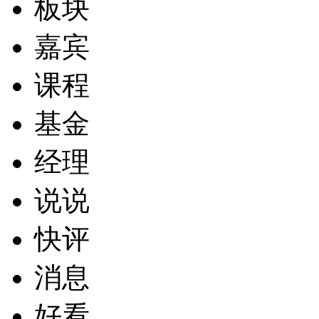
板块
嘉宾
课程
基金
经理
说说
快评
消息
好看