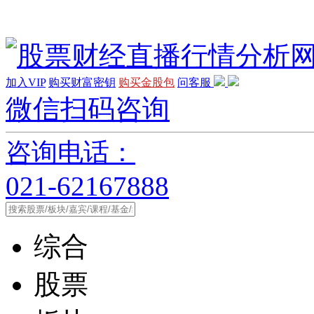
加入VIP
购买财富密钥
购买金股包
问客服
微信扫码咨询
咨询电话：
021-62167888
综合
股票