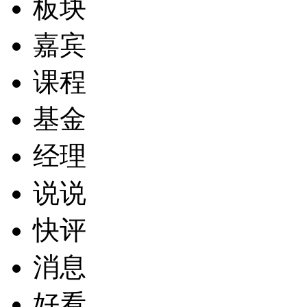
板块
嘉宾
课程
基金
经理
说说
快评
消息
好看