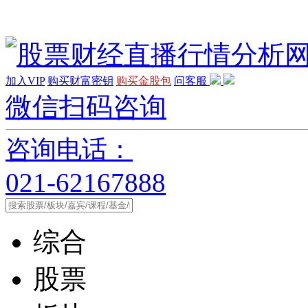
加入VIP
购买财富密钥
购买金股包
问客服
微信扫码咨询
咨询电话：
021-62167888
综合
股票